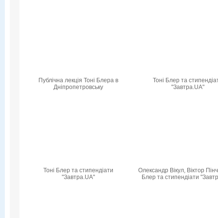
Публічна лекція Тоні Блера в
Тоні Блер та стипендіа
Дніпропетровську
"Завтра.UA"
Тоні Блер та стипендіати
Олександр Вікул, Віктор Пінч
"Завтра.UA"
Блер та стипендіати "Завт