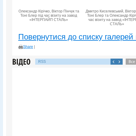
Олександр Кірічко, Віктор Пінчук та
Дмитро Киселевський, Віктор
Тоні Блер під час візиту на завод
Тоні Блер та Олександр Кірі
«ІНТЕРПАЙП СТАЛЬ»
час візиту на завод «ІНТ
СТАЛЬ»
Повернутися до списку галерей 
Share
|
RSS