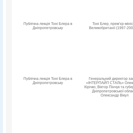
Публічна лекція Тоні Блера в
Тоні Блер, прем’єр-міні
Дніпропетровську
Великобританії (1997-200
Публічна лекція Тоні Блера в
Генеральний директор за
Дніпропетровську
«ІНТЕРПАЙП СТАЛЬ» Олек
Кірічко, Віктор Пінчук та гу
Дніпропетровської обла
Олександр Вікул