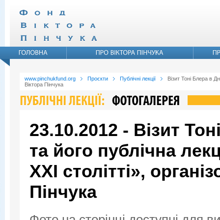
www.pinchukfund.org
Проєкти
Публічні лекції
Візит Тоні Блера в Д
Віктора Пінчука
23.10.2012 - Візит То
та його публічна лекц
XXI столітті», органі
Пінчука
Фото на сторінці доступні для в