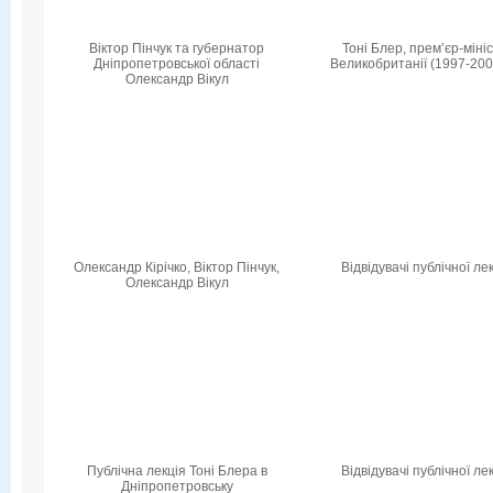
Віктор Пінчук та губернатор
Тоні Блер, прем’єр-міні
Дніпропетровської області
Великобританії (1997-200
Олександр Вікул
Олександр Кірічко, Віктор Пінчук,
Відвідувачі публічної лек
Олександр Вікул
Публічна лекція Тоні Блера в
Відвідувачі публічної лек
Дніпропетровську